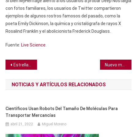
Si bien MyHeritage alentó a los usuarios a probar Deep Nostalgia
con fotos familiares, los usuarios de Twitter compartieron
ejemplos de algunos rostros famosos del pasado, como la
poeta Emily Dickinson, la química y cristalógrafa de rayos X
Rosalind Franklin y el abolicionista Frederick Douglass.
Fuente:
Live Science
.
Navegación
Estrellas de ‘materia oscura’ pueden estar detrás de la mayor detección de ondas gravitatorias hasta la fecha
Nuevo medicamento apunta a proteínas causantes del cáncer
de
NOTICIAS Y ARTÍCULOS RELACIONADOS
entradas
Científicos Usan Robots Del Tamaño De Moléculas Para
Transportar Mercancías
abril 21, 2022
Miguel Moreno