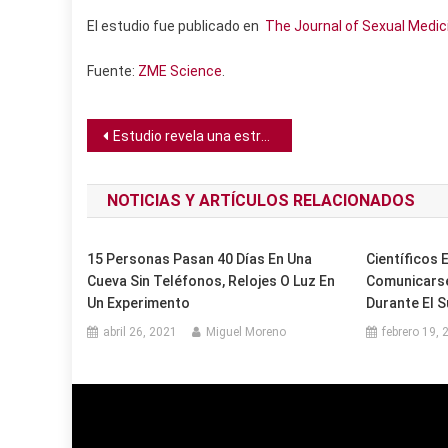
El estudio fue publicado en
The Journal of Sexual Medic
Fuente:
ZME Science
.
Navegación
Estudio revela una estrecha relación entre el abuso emocional infantil y experiencias similares a la esquizofrenia
de
NOTICIAS Y ARTÍCULOS RELACIONADOS
entradas
15 Personas Pasan 40 Días En Una
Científicos
Cueva Sin Teléfonos, Relojes O Luz En
Comunicarse
Un Experimento
Durante El 
abril 26, 2021
Miguel Moreno
febrero 19, 