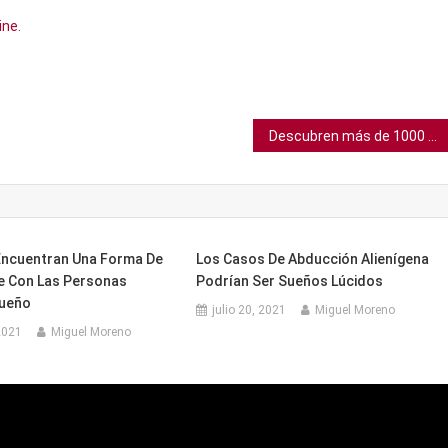
ine
.
Descubren más de 1000 especies de microbios en glaciares tibetanos
 Encuentran Una Forma De
Los Casos De Abducción Alienígena
 Con Las Personas
Podrían Ser Sueños Lúcidos
Sueño
julio 20, 2021
Miguel Moreno
2021
Miguel Moreno