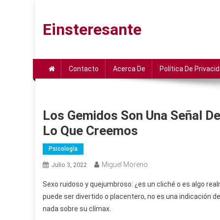
Saltar
al
Einsteresante
contenido
Contacto
Acerca De
Política De Privaci
Los Gemidos Son Una Señal 
Lo Que Creemos
Psicología
Miguel Moreno
Julio 3, 2022
Sexo ruidoso y quejumbroso: ¿es un cliché o es algo rea
puede ser divertido o placentero, no es una indicación d
nada sobre su clímax.