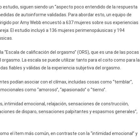
 estudio, siguen siendo un “aspecto poco entendido de la respuesta
medidas de autoinforme validadas. Para abordar esto, un equipo de
dirigido por Amy Webb encuestó a 637 mujeres sobre sus experiencias
eja. El estudio incluyó a 136 mujeres perimenopáusicas y 194
sicas.
a “Escala de calificación del orgasmo” (ORS), que es una de las pocas
l orgasmo. La escala se puede utilizar tanto para el coito como para la
s fiables y válidas de la experiencia subjetiva del orgasmo.
antes podían asociar con el clímax, incluidas cosas como “temblar”,
emocionales como “amoroso”, “apasionado” o “tierno”.
s, intimidad emocional, relajación, sensaciones de construcción,
aciones de disparo, sensaciones palpitantes y espasmos generales”,
 como el ítem más común, en contraste con la “intimidad emocional” y