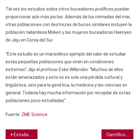
Tal vez los estudios sobre otros buceadores prolíficos puedan
proporcionar aún más pistas. Además de los nómadas del mar,
otras poblaciones con destrezas de buceo similares incluyen la
población tailandesa Moken y las mujeres buceadoras Haenyeo
de Jeju en Corea del Sur.
“Este estudio es un maravilloso ejemplo del valor de estudiar
estas pequeñas poblaciones que viven en condiciones
extremas”, dijo el profesor Eske Willerslev. “Muchos de ellos
están amenazados y esto no es solo una pérdida cultural y
lingüística, sino para la genética, la medicina y las ciencias en
general. Todavía hay mucha información por recopilar de estas
poblaciones poco estudiadas”.
Fuente:
ZME Science
.
Navegación
Estudio muestra que las ovejas alternan su líder para alcanzar la inteligencia colectiva
Científicos encuentran una paloma que no se había visto en 140 años