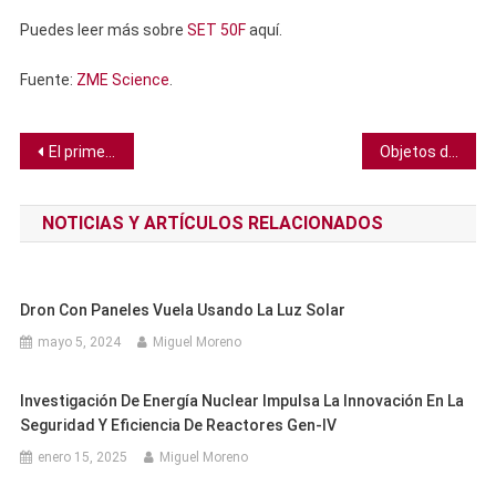
Puedes leer más sobre
SET 50F
aquí.
Fuente:
ZME Science
.
Navegación
El primer cohete privado español despega de forma exitosa
Objetos distantes demuestran que el sistema solar se extiende más allá de lo que sabíamos
de
NOTICIAS Y ARTÍCULOS RELACIONADOS
entradas
Dron Con Paneles Vuela Usando La Luz Solar
mayo 5, 2024
Miguel Moreno
Investigación De Energía Nuclear Impulsa La Innovación En La
Seguridad Y Eficiencia De Reactores Gen-IV
enero 15, 2025
Miguel Moreno