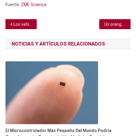
Fuente:
ZME Science
.
Navegación
Los vehículos eléctricos son usualmente seguros para sus ocupantes, pero no necesariamente para los demás
Un orangután es visto por primera vez usando una planta medicinal para tratar heridas
de
NOTICIAS Y ARTÍCULOS RELACIONADOS
entradas
El Microcontrolador Más Pequeño Del Mundo Podría