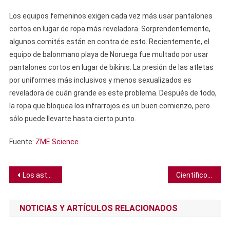
Los equipos femeninos exigen cada vez más usar pantalones
cortos en lugar de ropa más reveladora. Sorprendentemente,
algunos comités están en contra de esto. Recientemente, el
equipo de balonmano playa de Noruega fue multado por usar
pantalones cortos en lugar de bikinis. La presión de las atletas
por uniformes más inclusivos y menos sexualizados es
reveladora de cuán grande es este problema. Después de todo,
la ropa que bloquea los infrarrojos es un buen comienzo, pero
sólo puede llevarte hasta cierto punto.
Fuente:
ZME Science
.
Navegación
Los astronautas de la NASA se quedarán en el espacio por más tiempo por problemas con la cápsula Boeing
Científicos revelan lo que hay dentro de los vaporizadores
de
NOTICIAS Y ARTÍCULOS RELACIONADOS
entradas