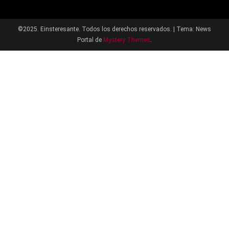
©2025. Einsteresante. Todos los derechos reservados.
|
Tema: News
Portal de
Mystery Themes
.