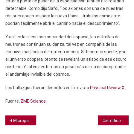
estar a punto de pasar de la especulación teórica a la realidad
detectable. Como dijo Safdi, “los axiones son una de nuestras
mejores apuestas para la nueva física… trabajos como este
podrían fácilmente abrir el camino hacia el descubrimiento”.
Y así, en la silenciosa oscuridad del espacio, las estrellas de
neutrones continúan su danza, tal vez en compañía de las
esquivas partículas de materia oscura. Si tenemos suerte, y si
el universo coopera, pronto se revelará un atisbo de ese oscuro
misterio. Y tal vez estemos un paso más cerca de comprender
el andamiaje invisible del cosmos.
Los hallazgos fueron descritos en la revista
Physical Review X
.
Fuente:
ZME Science
.
Navegación
Micropartículas implantables pueden administrar dos terapias contra el cáncer a la vez
Científicos descubren genes en el “cerebro profundo” ligados al Parkinson y al TDAH
de