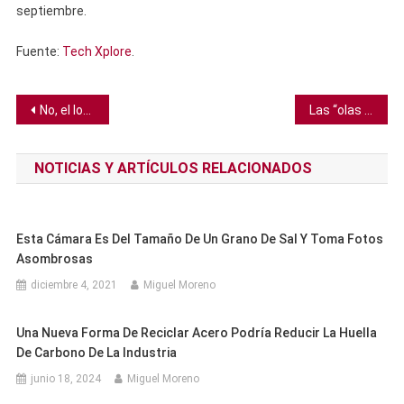
septiembre.
Fuente:
Tech Xplore
.
Navegación
No, el lobo terrible no ha sido traído de vuelta tras su extinción
Las “olas de sed” son cada vez más comunes en Estados Unidos
de
NOTICIAS Y ARTÍCULOS RELACIONADOS
entradas
Esta Cámara Es Del Tamaño De Un Grano De Sal Y Toma Fotos
Asombrosas
diciembre 4, 2021
Miguel Moreno
Una Nueva Forma De Reciclar Acero Podría Reducir La Huella
De Carbono De La Industria
junio 18, 2024
Miguel Moreno