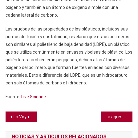
oxígeno y también a un átomo de oxígeno simple con una
cadena lateral de carbono.
Las pruebas de las propiedades de los plásticos, incluidos sus
puntos de fusión y cristalinidad, revelaron que estos polímeros
son similares al polietileno de baja densidad (LDPE), un plástico
que se utiliza comúnmente en envases y bolsas de plástico. Los
poliésteres también eran pegajosos, debido a los átomos de
oxígeno del polímero, que forman fuertes enlaces con diversos
materiales. Esto a diferencia del LDPE, que es un hidrocarburo
con solo átomos de carbono e hidrógeno.
Fuente:
Live Science
.
Navegación
La Voyager 2 pudo haber alcanzado Urano en un mal momento, resolviendo misterio de 40 años
La agresividad de la leucemia infantil depende del momento de la mutación genética, revela estudio
de
NOTICIAS Y ARTÍCULOS RELACIONADOS