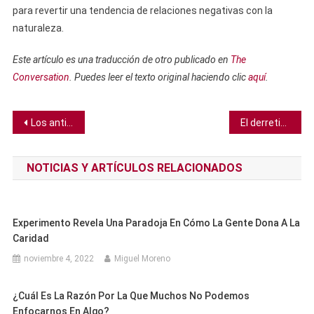
para revertir una tendencia de relaciones negativas con la
naturaleza.
Este artículo es una traducción de otro publicado en
The
Conversation
. Puedes leer el texto original haciendo clic
aquí
.
Navegación
Los antiguos íberos clavaban cráneos en las paredes. No está muy claro por qué
El derretimiento de la capa de hielo de la Antártida Occidental podría causar cambios catastróficos en la tierra bajo ella
de
NOTICIAS Y ARTÍCULOS RELACIONADOS
entradas
Experimento Revela Una Paradoja En Cómo La Gente Dona A La
Caridad
noviembre 4, 2022
Miguel Moreno
¿Cuál Es La Razón Por La Que Muchos No Podemos
Enfocarnos En Algo?