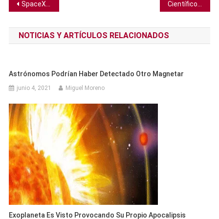
Navegación
SpaceX aplaza lanzamiento de satélites para revisar sus cohetes
Científicos descubren araña cuyo aspecto recuerda a un personaje de cómic
de
NOTICIAS Y ARTÍCULOS RELACIONADOS
entradas
Astrónomos Podrían Haber Detectado Otro Magnetar
junio 4, 2021
Miguel Moreno
Exoplaneta Es Visto Provocando Su Propio Apocalipsis