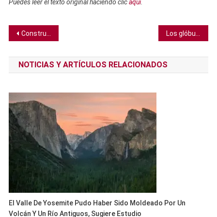
Puedes leer el texto original haciendo clic
aquí
.
Navegación
Construcciones de piedra en Arabia Saudí pueden ser los monumentos más antiguos del mundo
Los glóbulos blancos se pueden reprogramar para reducir la inflamación en curso
de
NOTICIAS Y ARTÍCULOS RELACIONADOS
entradas
El Valle De Yosemite Pudo Haber Sido Moldeado Por Un
Volcán Y Un Río Antiguos, Sugiere Estudio