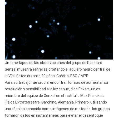
Un time-lapse de las observaciones del grupo de Reinhard
Genzel muestra estrellas orbitando el agujero negro central de
la Vía Láctea durante 20 años. Crédito: ESO / MPE
Para su trabajo fue crucial encontrar formas de aumentar su
resolución y sensibilidad a la luz tenue, dice Eckart, un ex
miembro del equipo de Genzel en el Instituto Max Planck de
Física Extraterrestre, Garching, Alemania. Primero, utilizando
una técnica conocida como imágenes de moteado, los grupos
tomaron datos en instantáneas para evitar el desenfoque