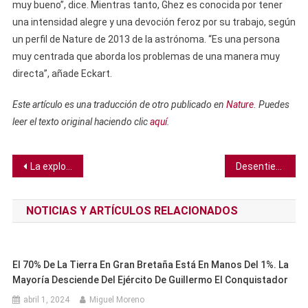
muy bueno”, dice. Mientras tanto, Ghez es conocida por tener
una intensidad alegre y una devoción feroz por su trabajo, según
un perfil de Nature de 2013 de la astrónoma. “Es una persona
muy centrada que aborda los problemas de una manera muy
directa”, añade Eckart.
Este artículo es una traducción de otro publicado en
Nature
. Puedes
leer el texto original haciendo clic
aquí
.
Navegación
La explosión de Beirut fue una de las mayores no nucleares de la historia
Desentierran 59 momias de sacerdotes y la estatua de un dios en Egipto
de
NOTICIAS Y ARTÍCULOS RELACIONADOS
entradas
El 70% De La Tierra En Gran Bretaña Está En Manos Del 1%. La
Mayoría Desciende Del Ejército De Guillermo El Conquistador
abril 1, 2024
Miguel Moreno