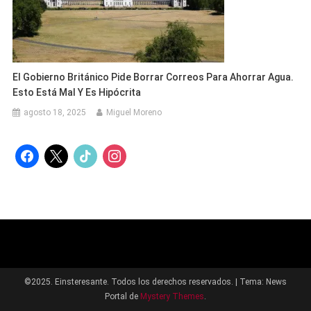
El Gobierno Británico Pide Borrar Correos Para Ahorrar Agua.
Esto Está Mal Y Es Hipócrita
agosto 18, 2025
Miguel Moreno
facebook
x
tiktok
instagram
©2025. Einsteresante. Todos los derechos reservados.
|
Tema: News
Portal de
Mystery Themes
.