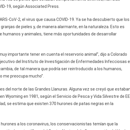
VID-19, según Associated Press.
ARS-CoV-2, el virus que causa COVID-19. Ya se ha descubierto que los
granjas de pieles y, de manera alarmante, en la naturaleza. Esto es
tre humanos y animales, tiene más oportunidades de desarrollar
muy importante tener en cuenta el reservorio animal”, dijo a Colorado
ejecutivo del Instituto de Investigación de Enfermedades Infecciosas 
o cambia, de tal manera que podría ser reintroducido a los humanos,
so me preocupa mucho”.
es del norte de las Grandes Llanuras. Alguna vez se creyó que estaba
en Wyoming en 1981, según el Servicio de Pesca y Vida Silvestre de EE
idad, se estima que existen 370 hurones de patas negras en la
 hurones a los coronavirus, los conservacionistas temían que la