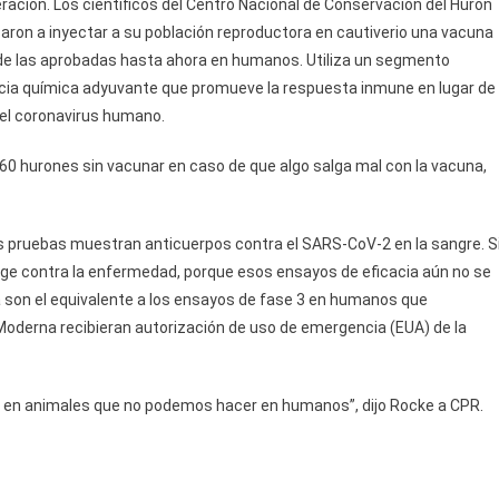
ción. Los científicos del Centro Nacional de Conservación del Hurón
aron a inyectar a su población reproductora en cautiverio una vacuna
e de las aprobadas hasta ahora en humanos. Utiliza un segmento
tancia química adyuvante que promueve la respuesta inmune en lugar de
 el coronavirus humano.
 60 hurones sin vacunar en caso de que algo salga mal con la vacuna,
s pruebas muestran anticuerpos contra el SARS-CoV-2 en la sangre. S
ege contra la enfermedad, porque esos ensayos de eficacia aún no se
 son el equivalente a los ensayos de fase 3 en humanos que
Moderna recibieran autorización de uso de emergencia (EUA) de la
en animales que no podemos hacer en humanos”, dijo Rocke a CPR.