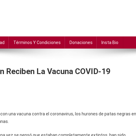
dad
Términos Y Condiciones
Donaciones
Insta Bio
ión Reciben La Vacuna COVID-19
con una vacuna contra el coronavirus, los hurones de patas negras e
unas.
lguna vez se pensó que estaban completamente extintos, han sido