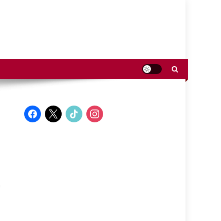
facebook
x
tiktok
instagram
n