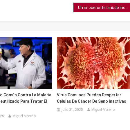
Un rinoceronte lanudo increíblemente bien conservado fue hallado en la tundra siberiana
 Común Contra La Malaria
Virus Comunes Pueden Despertar
eutilizado Para Tratar El
Células De Cáncer De Seno Inactivas
julio 31, 2025
Miguel Moreno
025
Miguel Moreno