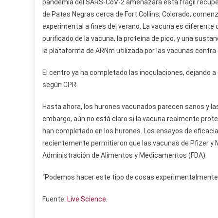
pandemia del SARS-CoV-2 amenazara esta frágil recupera
de Patas Negras cerca de Fort Collins, Colorado, comenz
experimental a fines del verano. La vacuna es diferent
purificado de la vacuna, la proteína de pico, y una sus
la plataforma de ARNm utilizada por las vacunas contra
El centro ya ha completado las inoculaciones, dejando a
según CPR.
Hasta ahora, los hurones vacunados parecen sanos y la
embargo, aún no está claro si la vacuna realmente prot
han completado en los hurones. Los ensayos de eficacia
recientemente permitieron que las vacunas de Pfizer y 
Administración de Alimentos y Medicamentos (FDA).
“Podemos hacer este tipo de cosas experimentalmente 
Fuente:
Live Science
.