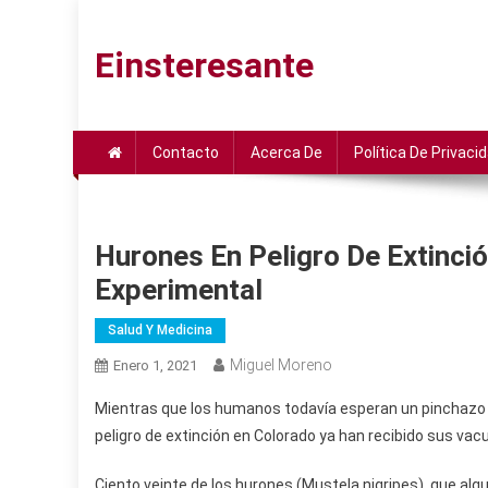
Saltar
al
Einsteresante
contenido
Contacto
Acerca De
Política De Privaci
Hurones En Peligro De Extinc
Experimental
Salud Y Medicina
Miguel Moreno
Enero 1, 2021
Mientras que los humanos todavía esperan un pinchazo 
peligro de extinción en Colorado ya han recibido sus vac
Ciento veinte de los hurones (Mustela nigripes), que a