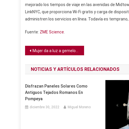
mejorado los tiempos de viaje en las avenidas de Midt
LinkNYC, que proporciona Wi-Fi gratis y carga de disposit
administren los servicios en línea. Todavía es temprano
Fuente:
ZME Science
.
Navegación
Mujer da a luz a gemelos concebidos con tres semanas de diferencia
de
NOTICIAS Y ARTÍCULOS RELACIONADOS
entradas
Disfrazan Paneles Solares Como
Antiguos Tejados Romanos En
Pompeya
diciembre 30, 2022
Miguel Moreno