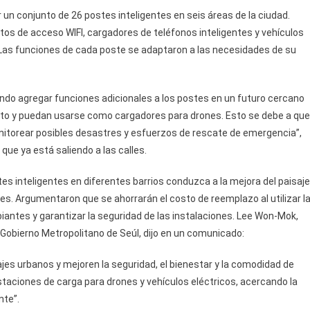
r un conjunto de 26 postes inteligentes en seis áreas de la ciudad.
ntos de acceso WIFI, cargadores de teléfonos inteligentes y vehículos
e. Las funciones de cada poste se adaptaron a las necesidades de su
ando agregar funciones adicionales a los postes en un futuro cercano
to y puedan usarse como cargadores para drones. Esto se debe a que
onitorear posibles desastres y esfuerzos de rescate de emergencia”,
 que ya está saliendo a las calles.
tes inteligentes en diferentes barrios conduzca a la mejora del paisaje
nes. Argumentaron que se ahorrarán el costo de reemplazo al utilizar l
iantes y garantizar la seguridad de las instalaciones. Lee Won-Mok,
l Gobierno Metropolitano de Seúl, dijo en un comunicado:
jes urbanos y mejoren la seguridad, el bienestar y la comodidad de
aciones de carga para drones y vehículos eléctricos, acercando la
nte”.