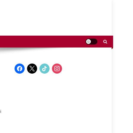
facebook
x
tiktok
instagram
i