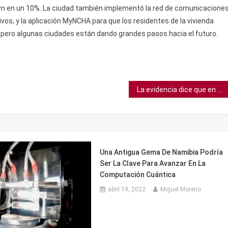
own en un 10%. La ciudad también implementó la red de comunicacione
ivos, y la aplicación MyNCHA para que los residentes de la vivienda
, pero algunas ciudades están dando grandes pasos hacia el futuro.
La evidencia dice que en el debate en las armas, ambos lados tienen razón
Una Antigua Gema De Namibia Podría
Ser La Clave Para Avanzar En La
Computación Cuántica
abril 19, 2022
Miguel Moreno