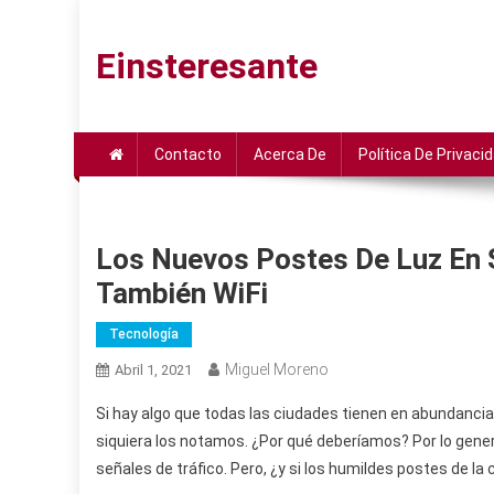
Saltar
al
Einsteresante
contenido
Contacto
Acerca De
Política De Privaci
Los Nuevos Postes De Luz En S
También WiFi
Tecnología
Miguel Moreno
Abril 1, 2021
Si hay algo que todas las ciudades tienen en abundancia
siquiera los notamos. ¿Por qué deberíamos? Por lo genera
señales de tráfico. Pero, ¿y si los humildes postes de l