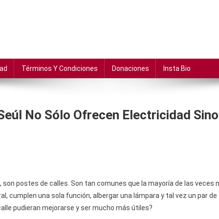
dad
Términos Y Condiciones
Donaciones
Insta Bio
eúl No Sólo Ofrecen Electricidad Sino
, son postes de calles. Son tan comunes que la mayoría de las veces n
l, cumplen una sola función, albergar una lámpara y tal vez un par de
a calle pudieran mejorarse y ser mucho más útiles?