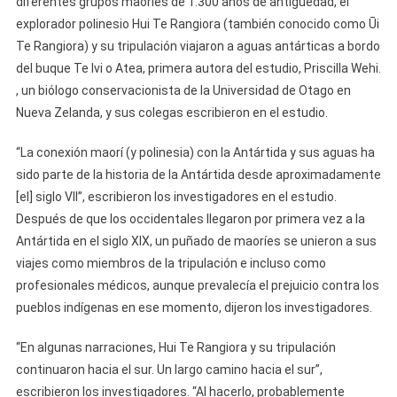
diferentes grupos maoríes de 1.300 años de antigüedad, el
explorador polinesio Hui Te Rangiora (también conocido como Ūi
Te Rangiora) y su tripulación viajaron a aguas antárticas a bordo
del buque Te Ivi o Atea, primera autora del estudio, Priscilla Wehi.
, un biólogo conservacionista de la Universidad de Otago en
Nueva Zelanda, y sus colegas escribieron en el estudio.
“La conexión maorí (y polinesia) con la Antártida y sus aguas ha
sido parte de la historia de la Antártida desde aproximadamente
[el] siglo VII”, escribieron los investigadores en el estudio.
Después de que los occidentales llegaron por primera vez a la
Antártida en el siglo XIX, un puñado de maoríes se unieron a sus
viajes como miembros de la tripulación e incluso como
profesionales médicos, aunque prevalecía el prejuicio contra los
pueblos indígenas en ese momento, dijeron los investigadores.
“En algunas narraciones, Hui Te Rangiora y su tripulación
continuaron hacia el sur. Un largo camino hacia el sur”,
escribieron los investigadores. “Al hacerlo, probablemente