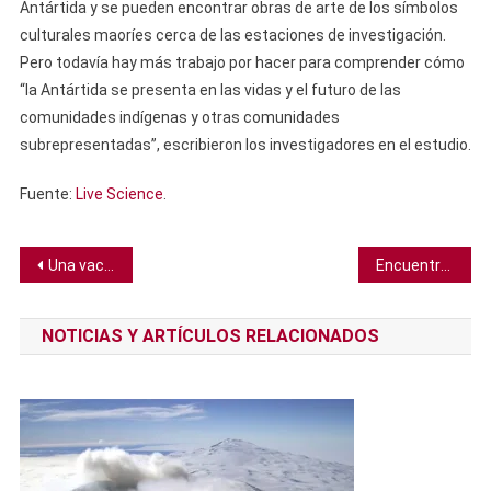
Antártida y se pueden encontrar obras de arte de los símbolos
culturales maoríes cerca de las estaciones de investigación.
Pero todavía hay más trabajo por hacer para comprender cómo
“la Antártida se presenta en las vidas y el futuro de las
comunidades indígenas y otras comunidades
subrepresentadas”, escribieron los investigadores en el estudio.
Fuente:
Live Science
.
Navegación
Una vacuna COVID tiene efectividad del 90%, incluso contra las variantes y puede salir al mercado pronto
Encuentran artefactos de piedra de hace 9000 años en lago estadounidense
de
NOTICIAS Y ARTÍCULOS RELACIONADOS
entradas