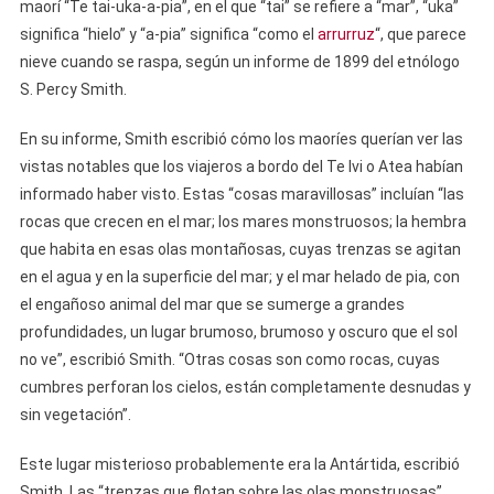
maorí “Te tai-uka-a-pia”, en el que “tai” se refiere a “mar”, “uka”
significa “hielo” y “a-pia” significa “como el
arrurruz
“, que parece
nieve cuando se raspa, según un informe de 1899 del etnólogo
S. Percy Smith.
En su informe, Smith escribió cómo los maoríes querían ver las
vistas notables que los viajeros a bordo del Te Ivi o Atea habían
informado haber visto. Estas “cosas maravillosas” incluían “las
rocas que crecen en el mar; los mares monstruosos; la hembra
que habita en esas olas montañosas, cuyas trenzas se agitan
en el agua y en la superficie del mar; y el mar helado de pia, con
el engañoso animal del mar que se sumerge a grandes
profundidades, un lugar brumoso, brumoso y oscuro que el sol
no ve”, escribió Smith. “Otras cosas son como rocas, cuyas
cumbres perforan los cielos, están completamente desnudas y
sin vegetación”.
Este lugar misterioso probablemente era la Antártida, escribió
Smith. Las “trenzas que flotan sobre las olas monstruosas”