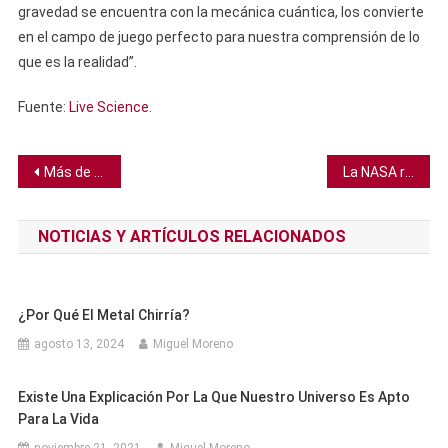
gravedad se encuentra con la mecánica cuántica, los convierte
en el campo de juego perfecto para nuestra comprensión de lo
que es la realidad”.
Fuente:
Live Science
.
Navegación
Más de un millón de personas murieron a causa de los combustibles fósiles en 2017, revela un estudio
La NASA reporta problemas con el telescopio Hubble
de
NOTICIAS Y ARTÍCULOS RELACIONADOS
entradas
¿Por Qué El Metal Chirría?
agosto 13, 2024
Miguel Moreno
Existe Una Explicación Por La Que Nuestro Universo Es Apto
Para La Vida