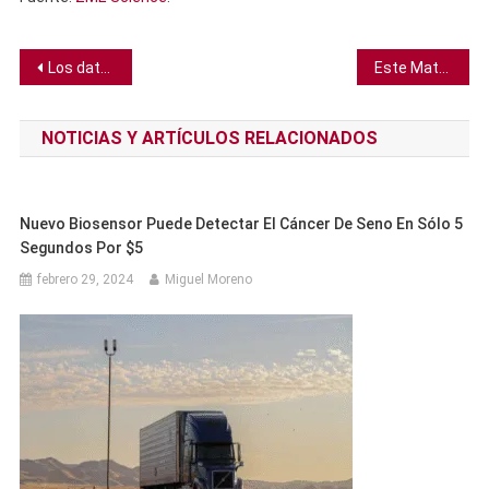
Navegación
Los datos satélite muestran que las nubes contribuyen al calentamiento global
Este Material Inorgánico Recién Descubierto Tiene La Conductividad Térmica Más Baja
de
NOTICIAS Y ARTÍCULOS RELACIONADOS
entradas
Nuevo Biosensor Puede Detectar El Cáncer De Seno En Sólo 5
Segundos Por $5
febrero 29, 2024
Miguel Moreno