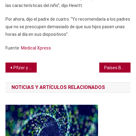
las características del niño”, dijo Hewitt.
Por ahora, dijo el padre de cuatro: “Yo recomendaría a los padres
que no se preocupen demasiado de que sus hijos pasen unas
horas al día en sus dispositivos”.
Fuente:
Medical Xpress
.
Navegación
Pfizer y BioNTech buscarán aprobación para vacunar niños jóvenes contra el COVID-19
Países Bajos quiere reducir el número de cabezas de ganado para afrontar el cambio climático
de
NOTICIAS Y ARTÍCULOS RELACIONADOS
entradas