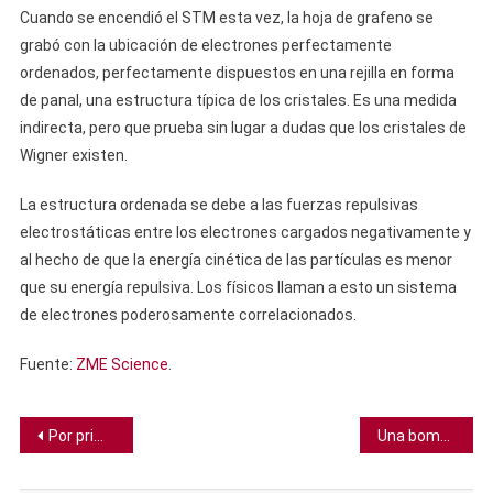
Cuando se encendió el STM esta vez, la hoja de grafeno se
grabó con la ubicación de electrones perfectamente
ordenados, perfectamente dispuestos en una rejilla en forma
de panal, una estructura típica de los cristales. Es una medida
indirecta, pero que prueba sin lugar a dudas que los cristales de
Wigner existen.
La estructura ordenada se debe a las fuerzas repulsivas
electrostáticas entre los electrones cargados negativamente y
al hecho de que la energía cinética de las partículas es menor
que su energía repulsiva. Los físicos llaman a esto un sistema
de electrones poderosamente correlacionados.
Fuente:
ZME Science
.
Navegación
Por primera vez, la OMS recomienda una vacuna contra la malaria
Una bomba nuclear en un asteroide podría funcionar para salvar a la humanidad, según estudio
de