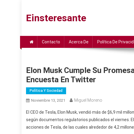
Saltar
al
Einsteresante
contenido
Contacto
Acerca De
Política De Privaci
Elon Musk Cumple Su Promesa 
Encuesta En Twitter
Política Y Sociedad
Miguel Moreno
Noviembre 13, 2021
El CEO de Tesla, Elon Musk, vendió más de $6,9 mil mill
según documentos regulatorios publicados el viernes. El
acciones de Tesla, de las cuales alrededor de 4,2 millon