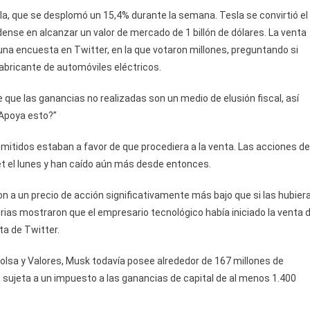
la, que se desplomó un 15,4% durante la semana. Tesla se convirtió el
nse en alcanzar un valor de mercado de 1 billón de dólares. La venta
na encuesta en Twitter, en la que votaron millones, preguntando si
fabricante de automóviles eléctricos.
que las ganancias no realizadas son un medio de elusión fiscal, así
¿Apoya esto?”
 emitidos estaban a favor de que procediera a la venta. Las acciones de
et el lunes y han caído aún más desde entonces.
 a un precio de acción significativamente más bajo que si las hubier
ias mostraron que el empresario tecnológico había iniciado la venta 
a de Twitter.
olsa y Valores, Musk todavía posee alrededor de 167 millones de
 sujeta a un impuesto a las ganancias de capital de al menos 1.400