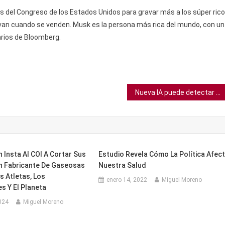
 del Congreso de los Estados Unidos para gravar más a los súper ric
avan cuando se venden. Musk es la persona más rica del mundo, con un
narios de Bloomberg.
Nueva IA puede detectar anomalías en imágenes médicas con mayor precisión
 Insta Al COI A Cortar Sus
Estudio Revela Cómo La Política Afec
n Fabricante De Gaseosas
Nuestra Salud
s Atletas, Los
enero 14, 2022
Miguel Moreno
s Y El Planeta
024
Miguel Moreno