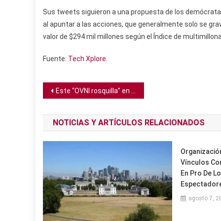
Sus tweets siguieron a una propuesta de los demócratas
al apuntar a las acciones, que generalmente solo se gr
valor de $294 mil millones según el Índice de multimillo
Fuente:
Tech Xplore
.
Navegación
Este “OVNI rosquilla” en Suiza desafía toda explicación
de
NOTICIAS Y ARTÍCULOS RELACIONADOS
entradas
Organización
Vínculos Co
En Pro De Lo
Espectadore
agosto 7, 2