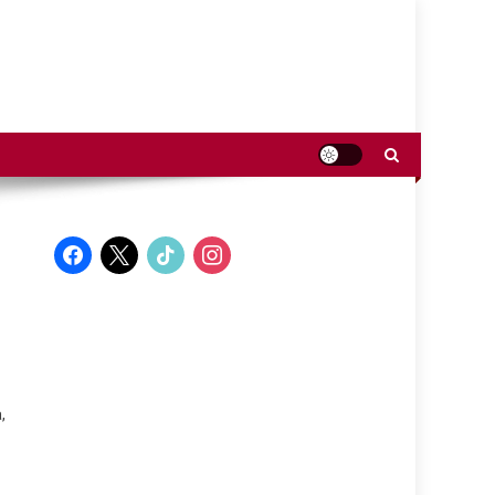
facebook
x
tiktok
instagram
,