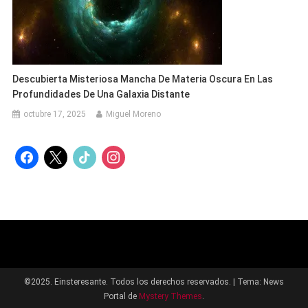
Descubierta Misteriosa Mancha De Materia Oscura En Las
Profundidades De Una Galaxia Distante
octubre 17, 2025
Miguel Moreno
facebook
x
tiktok
instagram
©2025. Einsteresante. Todos los derechos reservados.
|
Tema: News
Portal de
Mystery Themes
.