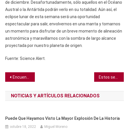
de diciembre. Desafortunadamente, sólo aquellos en el Océano
Austral o la Antártida podrán verlo en su totalidad. Aún así, el
eclipse lunar de esta semana será una oportunidad
espectacular para salir, envolvernos en una manta y tomarnos
un momento para disfrutar de un breve momento de alineación
astronómica y maravillarnos con la sombra de largo alcance
proyectada por nuestro planeta de origen.
Fuente: Science Alert.
Navegación
Encuentran la más antigua muestra de envenenamiento por mercurio en la historia
Estos sensores en la niebla podrían hacer más seguro el transporte en el futuro
de
NOTICIAS Y ARTÍCULOS RELACIONADOS
entradas
Puede Que Hayamos Visto La Mayor Explosión De La Historia
octubre 18, 2022
Miguel Moreno