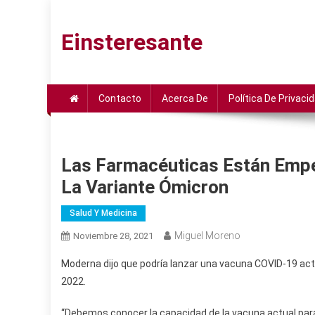
Saltar
al
Einsteresante
contenido
Contacto
Acerca De
Política De Privaci
Las Farmacéuticas Están Emp
La Variante Ómicron
Salud Y Medicina
Miguel Moreno
Noviembre 28, 2021
Moderna dijo que podría lanzar una vacuna COVID-19 actu
2022.
“Debemos conocer la capacidad de la vacuna actual para