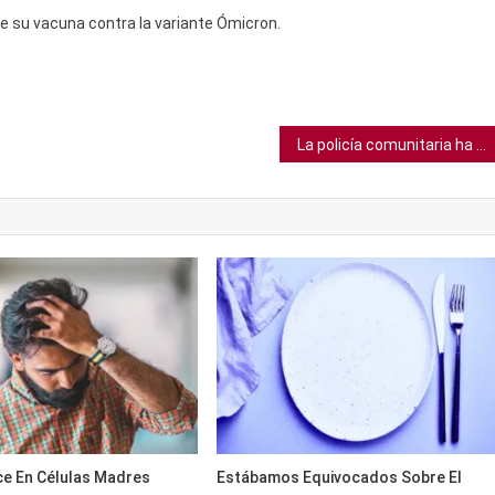
 su vacuna contra la variante Ómicron.
La policía comunitaria ha resultado menos efectiva en aumentar la confianza o reducir el crimen, según estudio
e En Células Madres
Estábamos Equivocados Sobre El