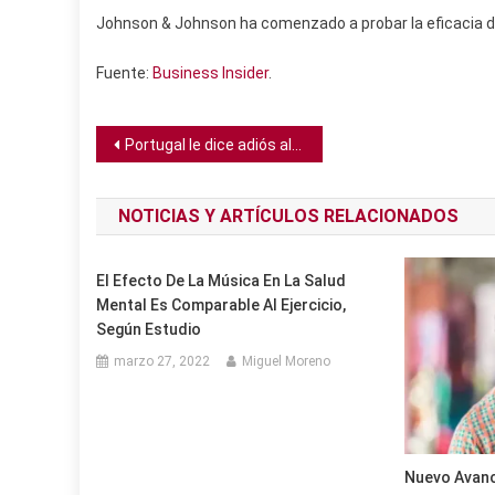
Johnson & Johnson ha comenzado a probar la eficacia de
Fuente:
Business Insider
.
Navegación
Portugal le dice adiós al carbón y cierra su última planta
de
NOTICIAS Y ARTÍCULOS RELACIONADOS
entradas
El Efecto De La Música En La Salud
Mental Es Comparable Al Ejercicio,
Según Estudio
marzo 27, 2022
Miguel Moreno
Nuevo Avanc