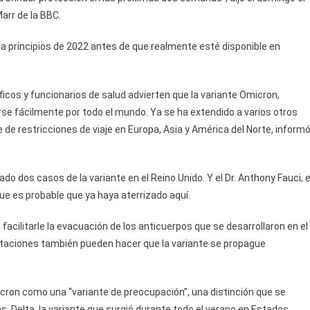
arr de la BBC.
a principios de 2022 antes de que realmente esté disponible en
ficos y funcionarios de salud advierten que la variante Omicron,
se fácilmente por todo el mundo. Ya se ha extendido a varios otros
ie de restricciones de viaje en Europa, Asia y América del Norte, inform
do dos casos de la variante en el Reino Unido. Y el Dr. Anthony Fauci, e
que es probable que ya haya aterrizado aquí.
facilitarle la evacuación de los anticuerpos que se desarrollaron en el
taciones también pueden hacer que la variante se propague
cron como una “variante de preocupación”, una distinción que se
 Delta, la variante que surgió durante todo el verano en Estados