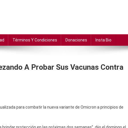
dad
Términos Y Condiciones
Donaciones
Insta Bio
ezando A Probar Sus Vacunas Contra
alizada para combatir la nueva variante de Omicron a principios de
 brindar protección en las próximas dos semanas”, dijo el domingo el