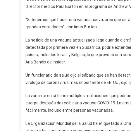
director médico Paul Burton en el programa de Andrew M
“Si tenemos que hacer una vacuna nueva, creo que será 
grandes cantidades”, continuó Burton.
La noticia de una vacuna actualizada llega cuando cientí
detectada por primera vez en Sudáfrica, podría extender
países, incluidos Israel y Bélgica, lo que provocó una ser
Aria Bendix de Insider.
Un funcionario de salud dijo el sábado que se han detecta
virólogo de coronavirus más importante de EE. UU., dijo 
La variante en sí tiene múltiples mutaciones que podrían 
cuerpo después de recibir una vacuna COVID-19. Las mu
fácilmente, incluso entre personas vacunadas.
La Organización Mundial de la Salud ha etiquetado a Omi
otorga a las variantes de coronavirus más amenazadoras.