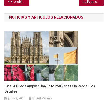
Navegación
El problema de los motores de Starship pone a SpaceX en riesgo de bancarrota, según Elon Musk
La IA es capaz de detectar moléculas en exoplanetas y hasta podría descubrir una nueva ley física
de
NOTICIAS Y ARTÍCULOS RELACIONADOS
entradas
Esta IA Puede Ampliar Una Foto 250 Veces Sin Perder Los
Detalles
junio 3, 2025
Miguel Moreno