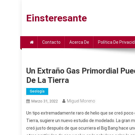
Saltar
al
Einsteresante
contenido
Contacto
Acerca De
Política De Privaci
Un Extraño Gas Primordial Pue
De La Tierra
Geología
Miguel Moreno
Marzo 31, 2022
Un tipo extremadamente raro de helio que se creó poco d
Tierra, sugiere un nuevo estudio de modelado. La gran may
creó justo después de que ocurriera el Big Bang hace uno