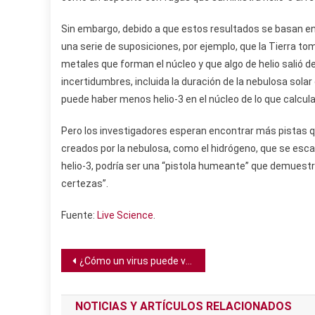
Sin embargo, debido a que estos resultados se basan en
una serie de suposiciones, por ejemplo, que la Tierra tom
metales que forman el núcleo y que algo de helio salió 
incertidumbres, incluida la duración de la nebulosa solar 
puede haber menos helio-3 en el núcleo de lo que calcularo
Pero los investigadores esperan encontrar más pistas q
creados por la nebulosa, como el hidrógeno, que se escap
helio-3, podría ser una “pistola humeante” que demuestr
certezas”.
Fuente:
Live Science
.
Navegación
¿Cómo un virus puede volver a las orugas zombis y hacer que se maten a sí mismas?
de
NOTICIAS Y ARTÍCULOS RELACIONADOS