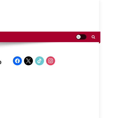
facebook
x
tiktok
instagram
o