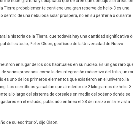
enorme nube giratoria y colapsada que se cree que condujo a la creació
 la Tierra probablemente contiene una gran reserva de helio-3 es una
ó dentro de una nebulosa solar próspera, no en su periferia o durante
ara la historia de la Tierra, que todavía hay una cantidad significativa d
ncipal del estudio, Peter Olson, geofísico de la Universidad de Nuevo
un neutrón en lugar de los dos habituales en su núcleo. Es un gas raro qu
e de varios procesos, como la desintegración radiactiva del tritio, un ra
lio es uno de los primeros elementos que existieron en el universo, la
ng. Los científicos ya sabían que alrededor de 2 kilogramos de helio-3
mente a lo largo del sistema de dorsales en medio del océano donde se
gadores en el estudio, publicado en línea el 28 de marzo en la revista
o de su escritorio”, dijo Olson.