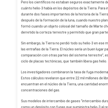
Pero los científicos no estaban seguros exactamente de
cuánto helio-3 había en los depósitos de la Tierra. Para 
durante dos fases importantes de la historia de la Tierr
después de la formación de la luna, cuando nuestro plan
formó cuando un objeto colosal del tamaño de Marte choc
derretido la corteza terrestre y permitido que gran part
Sin embargo, la Tierra no perdió todo su helio-3 en ese 
las entrañas de la Tierra. El núcleo sería un buen lugar
comparación con otras partes del sistema terrestre”, esc
ciclo de placas tectónicas, que también libera gas helio.
Los investigadores combinaron la tasa de fuga moderna
Estos cálculos revelaron que entre 22 mil millones de lib
encuentran en el núcleo de la Tierra, una cantidad enorm
concentraciones del gas.
Sus modelos de intercambio de gases “intercambio durant
como un depósito con fugas que suministra helio-3 al rest