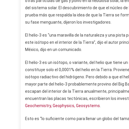
otras partículas de gas y polvo en la nebulosa solar, la 
del sistema solar. El descubrimiento de que el núcleo de
prueba más que respalda la idea de que la Tierra se form
su fase menguante, dijeron los investigadores.
El helio-3 es “una maravilla de la naturaleza y una pista p
este isótopo en el interior de la Tierra”, dijo el autor pri
México, dijo en un comunicado.
El helio-3 es un isótopo, o variante, del helio que tiene 
constituye solo el 0,0001% del helio en la Tierra. Provien
isótopo radiactivo del hidrógeno. Pero debido a que el he
mayor parte del helio-3 probablemente provino del Big Ba
escapan del interior de la Tierra anualmente, principal
encuentran las placas tectónicas, escribieron los investi
Geochemistry, Geophysics, Geosystems
.
Esto es “lo suficiente como para llenar un globo del tamañ