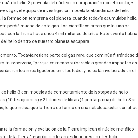
 cuánto helio-3 provenía del núcleo en comparación con el manto, y
investigar, el equipo de investigación modeló la abundancia de helio
a: la formación temprana del planeta, cuando todavía acumulaba helio,
eta perdió mucho de este gas. Los científicos creen que la luna se
ó con la Tierra hace unos 4 mil millones de años. Este evento habría
e del helio dentro de nuestro planeta escapara.
momento. Todavía retiene parte del gas raro, que continúa filtrándose 
 para tal reservorio, “porque es menos vulnerable a grandes impactos en
ribieron los investigadores en el estudio, y no está involucrado en el
 de helio-3 con modelos de comportamiento de isótopos de helio.
ras (10 teragramos) y 2 billones de libras (1 pentagrama) de helio-3 se
e, lo que indica que la Tierra se formó en una nebulosa solar con altas
e la formación y evolución de la Tierra implican al núcleo metálico
o de la Tierra”, escribieron los investigadores en el estudio.