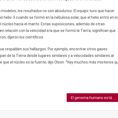
 modelos, los resultados no son absolutos. El equipo tuvo que hacer
ó helio-3 cuando se formó en la nebulosa solar, que el helio entró en l
del núcleo hacia el manto. Estas suposiciones, además de otras
en relación con la velocidad a la que se formó la Tierra, significan que
n, dijeron los científicos.
ue respalden sus hallazgos. Por ejemplo, encontrar otros gases
an de la Tierra desde lugares similares y a velocidades similares al
e que el núcleo es la fuente, dijo Olson. “Hay muchos más misterios q
El genoma humano está al fin completo