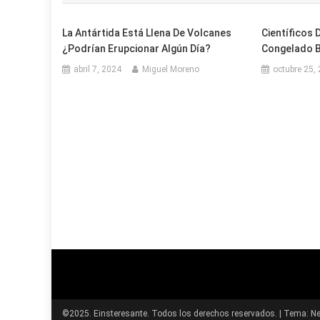
entradas
La Antártida Está Llena De Volcanes
Científicos 
¿Podrían Erupcionar Algún Día?
Congelado Ba
abril 7, 2024
Miguel Moreno
octubre 25,
©2025. Einsteresante. Todos los derechos reservados.
|
Tema: Ne