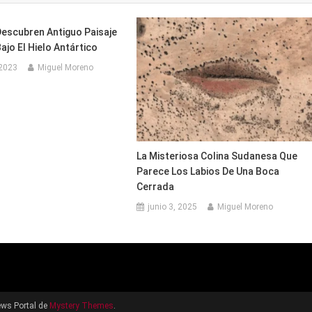
Descubren Antiguo Paisaje
jo El Hielo Antártico
 2023
Miguel Moreno
La Misteriosa Colina Sudanesa Que
Parece Los Labios De Una Boca
Cerrada
junio 3, 2025
Miguel Moreno
ws Portal de
Mystery Themes
.