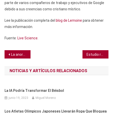
parte de varios compañeros de trabajo y ejecutivos de Google
debido a sus creencias como cristiano místico.
Lee la publicación completa del
blog de Lemoine
para obtener
más información.
Fuente:
Live Science
.
Navegación
La anorexia puede provocar cambios dramáticos en el cerebro, según estudio
Estudio revela cómo ven los perros a sus juguetes
de
NOTICIAS Y ARTÍCULOS RELACIONADOS
entradas
La IA Podría Transformar El Béisbol
junio 19, 2023
Miguel Moreno
Los Atletas Olímpicos Japoneses Llevarán Ropa Que Bloquea