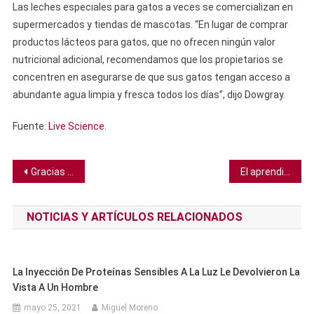
Las leches especiales para gatos a veces se comercializan en
supermercados y tiendas de mascotas. “En lugar de comprar
productos lácteos para gatos, que no ofrecen ningún valor
nutricional adicional, recomendamos que los propietarios se
concentren en asegurarse de que sus gatos tengan acceso a
abundante agua limpia y fresca todos los días”, dijo Dowgray.
Fuente:
Live Science
.
Navegación
Gracias a un panal conocemos el secreto del gusano de cera para destruir el plástico
El aprendizaje automático puede ayudar a la industria del metal a crear la aleación deseada
de
NOTICIAS Y ARTÍCULOS RELACIONADOS
entradas
La Inyección De Proteínas Sensibles A La Luz Le Devolvieron La
Vista A Un Hombre
mayo 25, 2021
Miguel Moreno