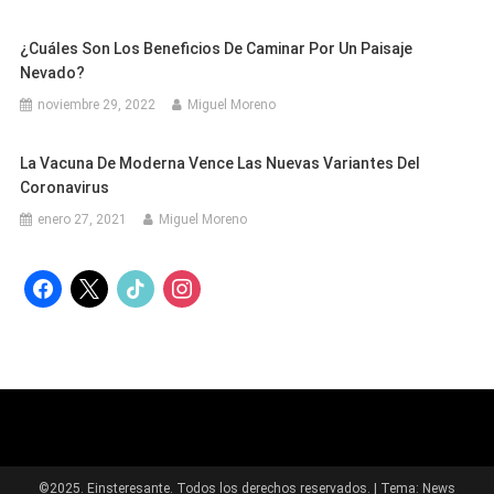
¿Cuáles Son Los Beneficios De Caminar Por Un Paisaje
Nevado?
noviembre 29, 2022
Miguel Moreno
La Vacuna De Moderna Vence Las Nuevas Variantes Del
Coronavirus
enero 27, 2021
Miguel Moreno
facebook
x
tiktok
instagram
©2025. Einsteresante. Todos los derechos reservados.
|
Tema: News