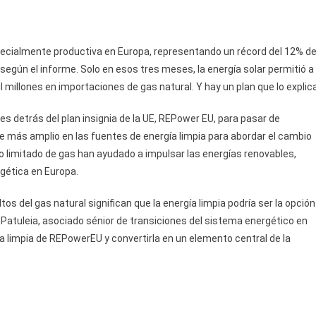
specialmente productiva en Europa, representando un récord del 12% d
 según el informe. Solo en esos tres meses, la energía solar permitió a
 millones en importaciones de gas natural. Y hay un plan que lo explica
les detrás del plan insignia de la UE, REPower EU, para pasar de
e más amplio en las fuentes de energía limpia para abordar el cambio
tro limitado de gas han ayudado a impulsar las energías renovables,
rgética en Europa.
os del gas natural significan que la energía limpia podría ser la opción
 Patuleia, asociado sénior de transiciones del sistema energético en
ía limpia de REPowerEU y convertirla en un elemento central de la