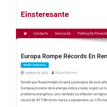
Saltar
al
Einsteresante
contenido
Contacto
Acerca De
Política De Privaci
Europa Rompe Récords En Reno
Medio Ambiente
Miguel Moreno
Octubre 24, 2022
Desde que Rusia invadió Ucrania a principios de este añ
Europea proviene de la energía eólica y solar, según un 
problema energético, sino también su inflación vertigino
récord de 39 TWh entre marzo y septiembre, un 13% más q