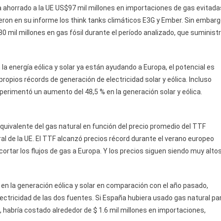
a ahorrado a la UE US$97 mil millones en importaciones de gas evitada
ron en su informe los think tanks climáticos E3G y Ember. Sin embarg
0 mil millones en gas fósil durante el período analizado, que suminist
 la energía eólica y solar ya están ayudando a Europa, el potencial es
ropios récords de generación de electricidad solar y eólica. Incluso
perimentó un aumento del 48,5 % en la generación solar y eólica.
equivalente del gas natural en función del precio promedio del TTF
ral de la UE. El TTF alcanzó precios récord durante el verano europeo
tar los flujos de gas a Europa. Y los precios siguen siendo muy alto
 en la generación eólica y solar en comparación con el año pasado,
ctricidad de las dos fuentes. Si España hubiera usado gas natural pa
, habría costado alrededor de $ 1.6 mil millones en importaciones,