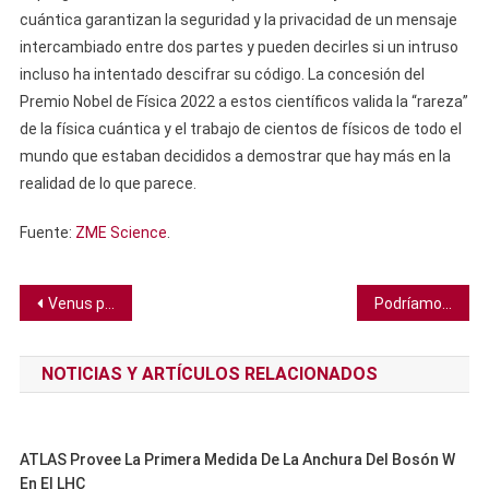
cuántica garantizan la seguridad y la privacidad de un mensaje
intercambiado entre dos partes y pueden decirles si un intruso
incluso ha intentado descifrar su código. La concesión del
Premio Nobel de Física 2022 a estos científicos valida la “rareza”
de la física cuántica y el trabajo de cientos de físicos de todo el
mundo que estaban decididos a demostrar que hay más en la
realidad de lo que parece.
Fuente:
ZME Science
.
Navegación
Venus puede tener una litósfera y un flujo de calor como los de la Tierra
Podríamos estar equivocados sobre las momias egipcias, según académicos
de
NOTICIAS Y ARTÍCULOS RELACIONADOS
entradas
ATLAS Provee La Primera Medida De La Anchura Del Bosón W
En El LHC