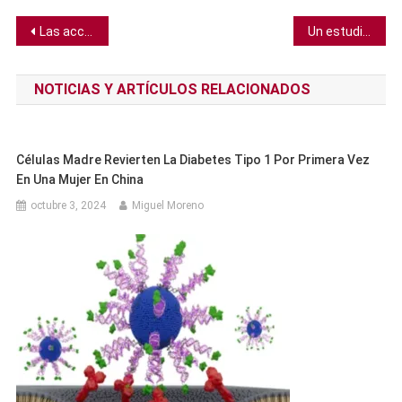
Navegación
Las acciones de BuzzFeed suben un 120% tras anunciar sus planes de adoptar OpenAI
Un estudio de 500.000 registros médicos liga el Alzheimer con los virus una y otra vez
de
NOTICIAS Y ARTÍCULOS RELACIONADOS
entradas
Células Madre Revierten La Diabetes Tipo 1 Por Primera Vez
En Una Mujer En China
octubre 3, 2024
Miguel Moreno