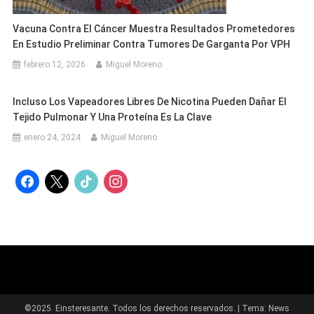
Vacuna Contra El Cáncer Muestra Resultados Prometedores
En Estudio Preliminar Contra Tumores De Garganta Por VPH
febrero 12, 2026
Miguel Moreno
Incluso Los Vapeadores Libres De Nicotina Pueden Dañar El
Tejido Pulmonar Y Una Proteína Es La Clave
enero 24, 2024
Miguel Moreno
facebook
x
tiktok
instagram
©2025. Einsteresante. Todos los derechos reservados.
|
Tema: News