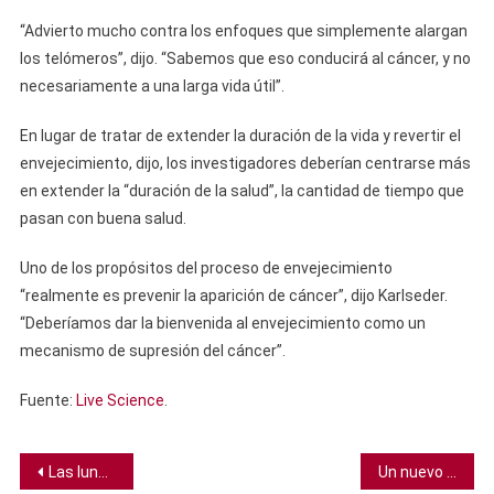
“Advierto mucho contra los enfoques que simplemente alargan
los telómeros”, dijo. “Sabemos que eso conducirá al cáncer, y no
necesariamente a una larga vida útil”.
En lugar de tratar de extender la duración de la vida y revertir el
envejecimiento, dijo, los investigadores deberían centrarse más
en extender la “duración de la salud”, la cantidad de tiempo que
pasan con buena salud.
Uno de los propósitos del proceso de envejecimiento
“realmente es prevenir la aparición de cáncer”, dijo Karlseder.
“Deberíamos dar la bienvenida al envejecimiento como un
mecanismo de supresión del cáncer”.
Fuente:
Live Science
.
Navegación
Las lunas más grandes de Júpiter tienen auroras 15 veces más brillantes que las nuestras
Un nuevo método para almacenar a largo plazo residuos nucleares en minerales