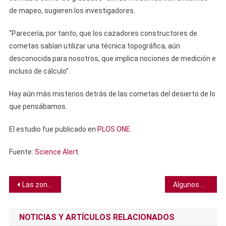
de mapeo, sugieren los investigadores.
“Parecería, por tanto, que los cazadores constructores de
cometas sabían utilizar una técnica topográfica, aún
desconocida para nosotros, que implica nociones de medición e
incluso de cálculo”.
Hay aún más misterios detrás de las cometas del desierto de lo
que pensábamos.
El estudio fue publicado en
PLOS ONE
.
Fuente:
Science Alert
.
Navegación
Las zonas verdes no disminuyen el tiempo que las personas pasan en sus celulares
Algunos agujeros negros pueden ser torceduras en la tela del espacio-tiempo, sugiere estudio
de
NOTICIAS Y ARTÍCULOS RELACIONADOS
entradas