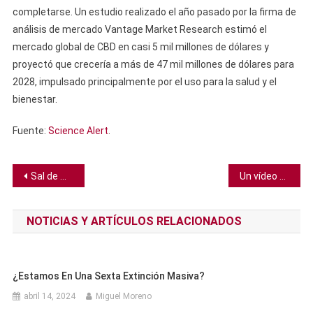
completarse. Un estudio realizado el año pasado por la firma de
análisis de mercado Vantage Market Research estimó el
mercado global de CBD en casi 5 mil millones de dólares y
proyectó que crecería a más de 47 mil millones de dólares para
2028, impulsado principalmente por el uso para la salud y el
bienestar.
Fuente:
Science Alert
.
Navegación
Sal de mesa de un asteroide podría ser clave al buscar el origen de la vida en la Tierra
Un vídeo viral de un ciervo comiéndose a una serpiente es menos raro de lo que crees
de
NOTICIAS Y ARTÍCULOS RELACIONADOS
entradas
¿Estamos En Una Sexta Extinción Masiva?
abril 14, 2024
Miguel Moreno