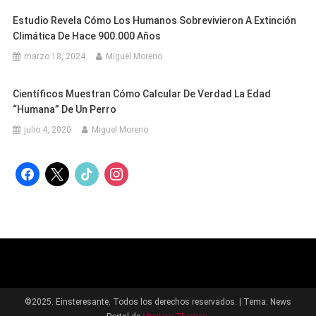
Estudio Revela Cómo Los Humanos Sobrevivieron A Extinción
Climática De Hace 900.000 Años
marzo 18, 2024
Miguel Moreno
Científicos Muestran Cómo Calcular De Verdad La Edad
“humana” De Un Perro
julio 4, 2020
Miguel Moreno
facebook
x
tiktok
instagram
©2025. Einsteresante. Todos los derechos reservados.
|
Tema: News