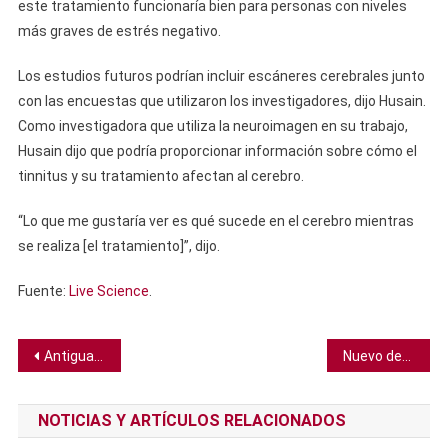
este tratamiento funcionaría bien para personas con niveles
más graves de estrés negativo.
Los estudios futuros podrían incluir escáneres cerebrales junto
con las encuestas que utilizaron los investigadores, dijo Husain.
Como investigadora que utiliza la neuroimagen en su trabajo,
Husain dijo que podría proporcionar información sobre cómo el
tinnitus y su tratamiento afectan al cerebro.
“Lo que me gustaría ver es qué sucede en el cerebro mientras
se realiza [el tratamiento]”, dijo.
Fuente:
Live Science
.
Navegación
Antigua y gigantesca estrella explotó de una forma que no creíamos posible
Nuevo descubrimiento cambia nuestro entendimiento de la historia del agua en la Luna
de
NOTICIAS Y ARTÍCULOS RELACIONADOS
entradas