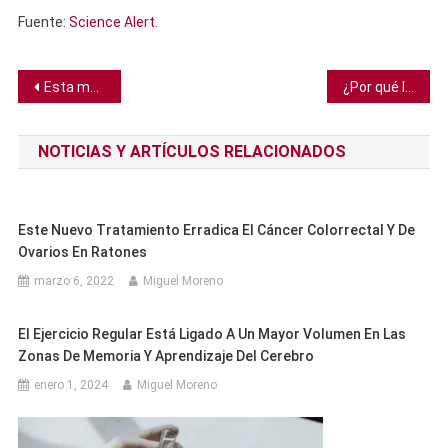
Fuente:
Science Alert
.
Navegación
Esta mariposa se desarrolló de dos especies diferentes
¿Por qué los gatos retraen sus garras pero los perros no?
de
NOTICIAS Y ARTÍCULOS RELACIONADOS
entradas
Este Nuevo Tratamiento Erradica El Cáncer Colorrectal Y De
Ovarios En Ratones
marzo 6, 2022
Miguel Moreno
El Ejercicio Regular Está Ligado A Un Mayor Volumen En Las
Zonas De Memoria Y Aprendizaje Del Cerebro
enero 1, 2024
Miguel Moreno