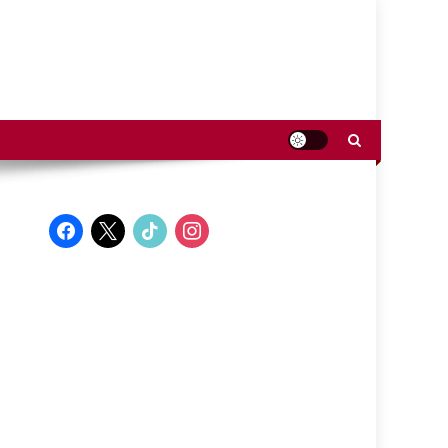
facebook
x
tiktok
instagram
o