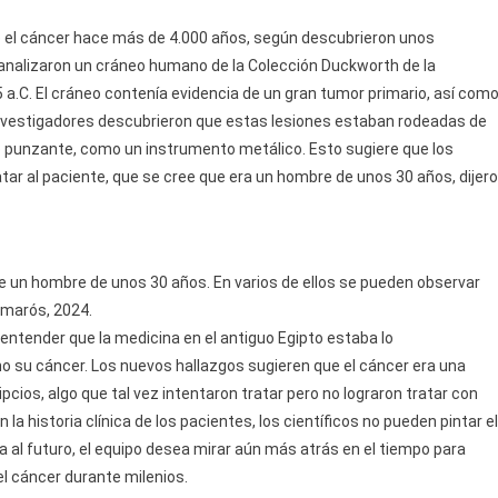
e el cáncer hace más de 4.000 años, según descubrieron unos
 analizaron un cráneo humano de la Colección Duckworth de la
a.C. El cráneo contenía evidencia de un gran tumor primario, así com
vestigadores descubrieron que estas lesiones estaban rodeadas de
o punzante, como un instrumento metálico. Esto sugiere que los
atar al paciente, que se cree que era un hombre de unos 30 años, dijer
e un hombre de unos 30 años. En varios de ellos se pueden observar
Camarós, 2024.
ntender que la medicina en el antiguo Egipto estaba lo
o su cáncer. Los nuevos hallazgos sugieren que el cáncer era una
cios, algo que tal vez intentaron tratar pero no lograron tratar con
la historia clínica de los pacientes, los científicos no pueden pintar el
al futuro, el equipo desea mirar aún más atrás en el tiempo para
l cáncer durante milenios.