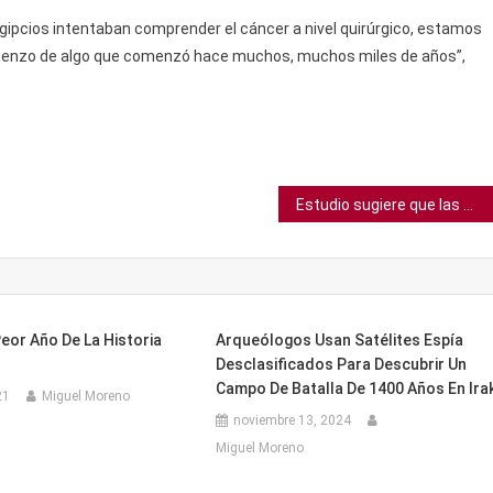
ipcios intentaban comprender el cáncer a nivel quirúrgico, estamos
ienzo de algo que comenzó hace muchos, muchos miles de años”,
Estudio sugiere que las mujeres con desórdenes premenstruales tienen dos veces más posibilidades de suicidarse
Peor Año De La Historia
Arqueólogos Usan Satélites Espía
Desclasificados Para Descubrir Un
Campo De Batalla De 1400 Años En Ira
21
Miguel Moreno
noviembre 13, 2024
Miguel Moreno