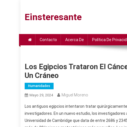
Saltar
al
Einsteresante
contenido
Contacto
Acerca De
Política De Privaci
Los Egipcios Trataron El Cán
Un Cráneo
Humanidades
Miguel Moreno
Mayo 29, 2024
Los antiguos egipcios intentaron tratar quirúrgicament
investigadores. En un nuevo estudio, los investigadores
Universidad de Cambridge que data de entre 2686 y 2345 