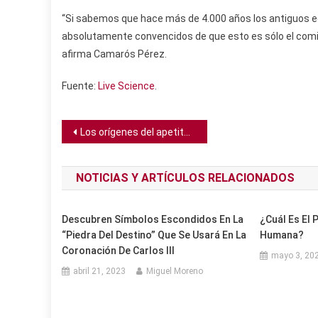
“Si sabemos que hace más de 4.000 años los antiguos eg
absolutamente convencidos de que esto es sólo el com
afirma Camarós Pérez.
Fuente:
Live Science
.
Navegación
Los orígenes del apetito son identificados en una criatura acuática sin cerebro
de
NOTICIAS Y ARTÍCULOS RELACIONADOS
entradas
Descubren Símbolos Escondidos En La
¿Cuál Es El 
“Piedra Del Destino” Que Se Usará En La
Humana?
Coronación De Carlos III
mayo 3, 20
abril 21, 2023
Miguel Moreno