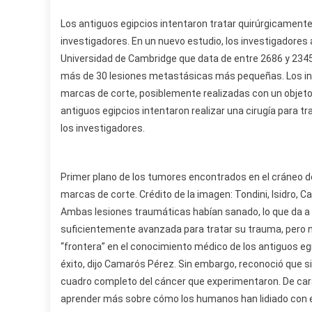
Los antiguos egipcios intentaron tratar quirúrgicament
investigadores. En un nuevo estudio, los investigadores
Universidad de Cambridge que data de entre 2686 y 2345 
más de 30 lesiones metastásicas más pequeñas. Los in
marcas de corte, posiblemente realizadas con un objet
antiguos egipcios intentaron realizar una cirugía para tr
los investigadores.
Primer plano de los tumores encontrados en el cráneo d
marcas de corte. Crédito de la imagen: Tondini, Isidro, 
Ambas lesiones traumáticas habían sanado, lo que da a e
suficientemente avanzada para tratar su trauma, pero n
“frontera” en el conocimiento médico de los antiguos egip
éxito, dijo Camarós Pérez. Sin embargo, reconoció que sin 
cuadro completo del cáncer que experimentaron. De cara 
aprender más sobre cómo los humanos han lidiado con e