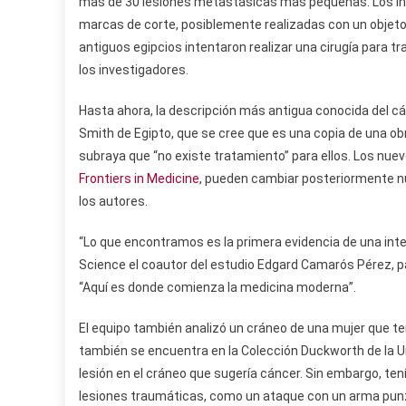
más de 30 lesiones metastásicas más pequeñas. Los in
marcas de corte, posiblemente realizadas con un objet
antiguos egipcios intentaron realizar una cirugía para tr
los investigadores.
Hasta ahora, la descripción más antigua conocida del c
Smith de Egipto, que se cree que es una copia de una ob
subraya que “no existe tratamiento” para ellos. Los nuev
Frontiers in Medicine
, pueden cambiar posteriormente n
los autores.
“Lo que encontramos es la primera evidencia de una inter
Science el coautor del estudio Edgard Camarós Pérez, p
“Aquí es donde comienza la medicina moderna”.
El equipo también analizó un cráneo de una mujer que ten
también se encuentra en la Colección Duckworth de la Uni
lesión en el cráneo que sugería cáncer. Sin embargo, te
lesiones traumáticas, como un ataque con un arma punz