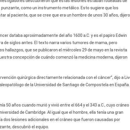
vestigadores descubrieron que estas lesiones estaban rodeadas de
o punzante, como un instrumento metálico. Esto sugiere que los
atar al paciente, que se cree que era un hombre de unos 30 años, dijer
áncer databa aproximadamente del año 1600 a.C. y es el papiro Edwin
ra de siglos antes. El texto narra varios tumores de mama, pero
os hallazgos, que se publicaron el miércoles 29 de mayo en la revista
uestra concepción de cuándo comenzó la medicina moderna, dijeron
vención quirúrgica directamente relacionada con el cáncer”, dijo a Liv
aleopatólogo de la Universidad de Santiago de Compostela en España.
ía 50 años cuando murió y vivió entre el 664 y el 343 a.C., cuyo cráneo
versidad de Cambridge. Al igual que el hombre, ella tenía una gran
nía dos lesiones adicionales en el cráneo que fueron causadas por
ante, descubrió el equipo.