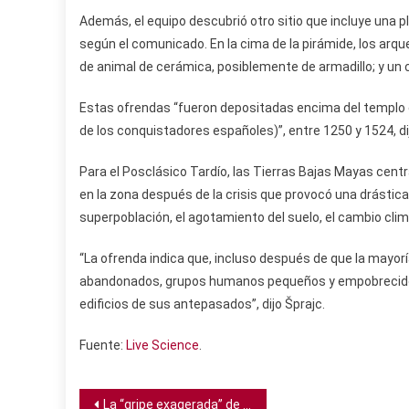
Además, el equipo descubrió otro sitio que incluye una p
según el comunicado. En la cima de la pirámide, los arq
de animal de cerámica, posiblemente de armadillo; y un c
Estas ofrendas “fueron depositadas encima del templo en
de los conquistadores españoles)”, entre 1250 y 1524, di
Para el Posclásico Tardío, las Tierras Bajas Mayas centr
en la zona después de la crisis que provocó una drástica
superpoblación, el agotamiento del suelo, el cambio clim
“La ofrenda indica que, incluso después de que la mayor
abandonados, grupos humanos pequeños y empobrecidos
edificios de sus antepasados”, dijo Šprajc.
Fuente:
Live Science
.
Navegación
La “gripe exagerada” de los hombres podría tener una explicación real, según experta