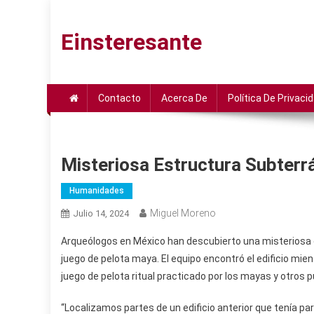
Saltar
al
Einsteresante
contenido
Contacto
Acerca De
Política De Privaci
Misteriosa Estructura Subter
Humanidades
Miguel Moreno
Julio 14, 2024
Arqueólogos en México han descubierto una misteriosa 
juego de pelota maya. El equipo encontró el edificio mie
juego de pelota ritual practicado por los mayas y otro
“Localizamos partes de un edificio anterior que tenía pa