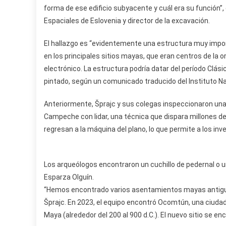
forma de ese edificio subyacente y cuál era su función”, 
Espaciales de Eslovenia y director de la excavación.
El hallazgo es “evidentemente una estructura muy impo
en los principales sitios mayas, que eran centros de la or
electrónico. La estructura podría datar del período Clás
pintado, según un comunicado traducido del Instituto Na
Anteriormente, Šprajc y sus colegas inspeccionaron una
Campeche con lidar, una técnica que dispara millones de 
regresan a la máquina del plano, lo que permite a los inv
Los arqueólogos encontraron un cuchillo de pedernal o u
Esparza Olguín.
“Hemos encontrado varios asentamientos mayas antiguos,
Šprajc. En 2023, el equipo encontró Ocomtún, una ciudad
Maya (alrededor del 200 al 900 d.C.). El nuevo sitio se e