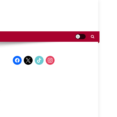
facebook
x
tiktok
instagram
n