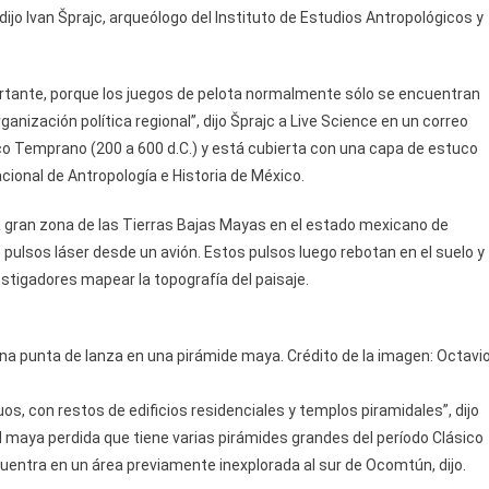
dijo Ivan Šprajc, arqueólogo del Instituto de Estudios Antropológicos y
rtante, porque los juegos de pelota normalmente sólo se encuentran
ganización política regional”, dijo Šprajc a Live Science en un correo
ico Temprano (200 a 600 d.C.) y está cubierta con una capa de estuco
cional de Antropología e Historia de México.
 gran zona de las Tierras Bajas Mayas en el estado mexicano de
pulsos láser desde un avión. Estos pulsos luego rebotan en el suelo y
estigadores mapear la topografía del paisaje.
na punta de lanza en una pirámide maya. Crédito de la imagen: Octavi
 con restos de edificios residenciales y templos piramidales”, dijo
 maya perdida que tiene varias pirámides grandes del período Clásico
ncuentra en un área previamente inexplorada al sur de Ocomtún, dijo.