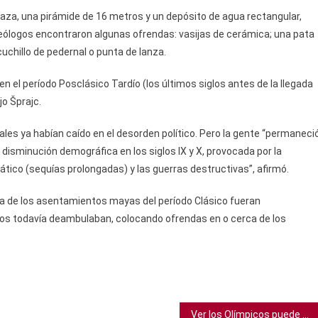
laza, una pirámide de 16 metros y un depósito de agua rectangular,
ueólogos encontraron algunas ofrendas: vasijas de cerámica; una pata
uchillo de pedernal o punta de lanza.
 el período Posclásico Tardío (los últimos siglos antes de la llegada
jo Šprajc.
ales ya habían caído en el desorden político. Pero la gente “permaneci
 disminución demográfica en los siglos IX y X, provocada por la
ático (sequías prolongadas) y las guerras destructivas”, afirmó.
ía de los asentamientos mayas del período Clásico fueran
 todavía deambulaban, colocando ofrendas en o cerca de los
Ver los Olímpicos puede ser bueno para ti, según evidencia