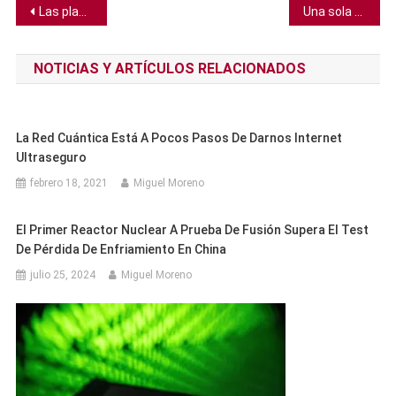
Navegación
Las plantas automotrices que transicionan a vehículos eléctricos aumentan su fuerza laboral, según investigación
Una sola dosis de una vacuna existente podría prevenir la viruela del mono
de
NOTICIAS Y ARTÍCULOS RELACIONADOS
entradas
La Red Cuántica Está A Pocos Pasos De Darnos Internet
Ultraseguro
febrero 18, 2021
Miguel Moreno
El Primer Reactor Nuclear A Prueba De Fusión Supera El Test
De Pérdida De Enfriamiento En China
julio 25, 2024
Miguel Moreno