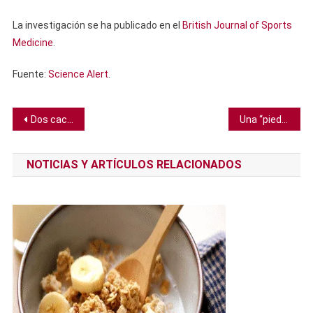
La investigación se ha publicado en el
British Journal of Sports
Medicine
.
Fuente:
Science Alert
.
Navegación
Dos cachorros de tigre son liberados en Siberia y se reúnen como pareja tras un viaje de 190 km
Una “piedra de vulva” y varias monedas son halladas en tumbas vikingas en Noruega
de
NOTICIAS Y ARTÍCULOS RELACIONADOS
entradas