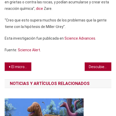
en grietas o contra las rocas, y podían acumularse y crear esta
reacción química”,
dice
Zare.
“Creo que esto supera muchos de los problemas que la gente
tiene con la hipótesis de Miller-Urey”.
Esta investigación fue publicada en
Science Advances
.
Fuente:
Science Alert
.
Navegación
El microcontrolador más pequeño del mundo podría transformar la tecnología y la medicina portátiles
Descubierta la tumba de un antiguo faraón egipcio desconocido
de
NOTICIAS Y ARTÍCULOS RELACIONADOS
entradas