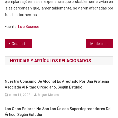
ejemplares jóvenes sin experiencia que probablemente vivían en
islas cercanas y que, lamentablemente, se vieron afectadas por
fuertes tormentas.
Fuente:
Live Science
.
Navegación
Osada teoría de Hawking es confirmada por la colisión de agujeros negros más ruidosa de la historia
Modelo de IA ayuda a identificar anticuerpos terapéuticos para mejorar la preparación ante una pandemia
de
NOTICIAS Y ARTÍCULOS RELACIONADOS
entradas
Nuestro Consumo De Alcohol Es Afectado Por Una Proteína
Asociada Al Ritmo Circadiano, Según Estudio
enero 11, 2022
Miguel Moreno
Los Osos Polares No Son Los Únicos Superdepredadores Del
Ártico, Según Estudio