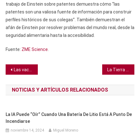
trabajo de Einstein sobre patentes demuestra cómo “las
patentes son una valiosa fuente de información para construir
perfiles históricos de sus colegas”. También demuestran el
afán de Einstein por resolver problemas del mundo real, desde la
seguridad alimentaria hasta la accesibilidad.
Fuente:
ZME Science
.
Navegación
Las vacunas contra el VSR son seguras y efectivas, según revisión
La Tierra acaba de recibir mensaje láser final de la NASA a 494 millones de km de distancia
de
NOTICIAS Y ARTÍCULOS RELACIONADOS
entradas
La IA Puede “oír” Cuando Una Batería De Litio Está A Punto De
Incendiarse
noviembre 14, 2024
Miguel Moreno