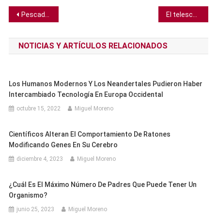
Navegación
Pescador sueco que buscaba gusanos halló enorme tesoro del siglo XII vinculado a un rey legendario
El telescopio James Webb descubre que las galaxias del universo primitivo eran más caóticas de lo que creíamos
de
NOTICIAS Y ARTÍCULOS RELACIONADOS
entradas
Los Humanos Modernos Y Los Neandertales Pudieron Haber
Intercambiado Tecnología En Europa Occidental
octubre 15, 2022
Miguel Moreno
Científicos Alteran El Comportamiento De Ratones
Modificando Genes En Su Cerebro
diciembre 4, 2023
Miguel Moreno
¿Cuál Es El Máximo Número De Padres Que Puede Tener Un
Organismo?
junio 25, 2023
Miguel Moreno