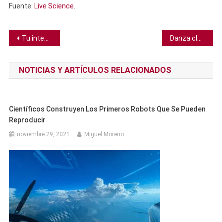
Fuente:
Live Science
.
Navegación
Tu intestino podría controlar silenciosamente tu sueño, según estudio
Danza clásica india inspira nuevas formas de enseñar a los robots a usar sus manos
de
NOTICIAS Y ARTÍCULOS RELACIONADOS
entradas
Científicos Construyen Los Primeros Robots Que Se Pueden
Reproducir
noviembre 29, 2021
Miguel Moreno