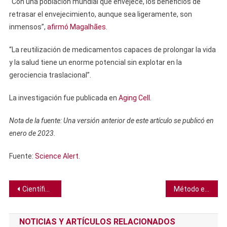
“Con una población mundial que envejece, los beneficios de
retrasar el envejecimiento, aunque sea ligeramente, son
inmensos”,
afirmó Magalhães
.
“La reutilización de medicamentos capaces de prolongar la vida
y la salud tiene un enorme potencial sin explotar en la
gerociencia traslacional”.
La investigación fue publicada en
Aging Cell
.
Nota de la fuente: Una versión anterior de este artículo se publicó en
enero de 2023.
Fuente:
Science Alert
.
Navegación
Científicos desarrollan prueba de orina que revela tu verdadera edad biológica
Método electroquímico divide el agua para producir hidrógeno y ahorrar combustible en el proceso
de
NOTICIAS Y ARTÍCULOS RELACIONADOS