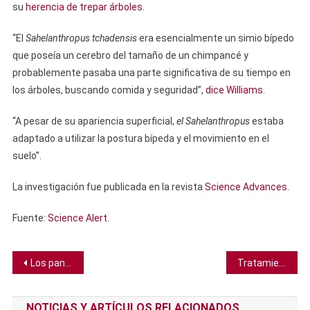
su
herencia de trepar árboles
.
“El
Sahelanthropus tchadensis
era esencialmente un simio bípedo
que poseía un cerebro del tamaño de un chimpancé y
probablemente pasaba una parte significativa de su tiempo en
los árboles, buscando comida y seguridad”,
dice Williams
.
“A pesar de su apariencia superficial,
el Sahelanthropus
estaba
adaptado a utilizar la postura bípeda y el movimiento en el
suelo”.
La investigación fue publicada en la revista
Science Advances
.
Fuente:
Science Alert
.
Navegación
Los paneles solares construidos en los 90 siguen funcionando al 90% de su capacidad original
Tratamiento con ARNm contrarresta el envejecimiento de las células inmunes en ratones
de
NOTICIAS Y ARTÍCULOS RELACIONADOS