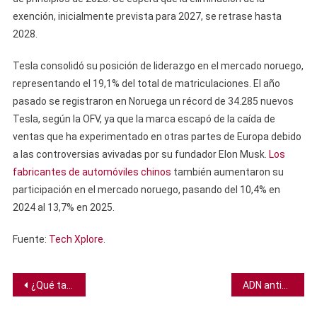
exención, inicialmente prevista para 2027, se retrase hasta
2028.
Tesla consolidó su posición de liderazgo en el mercado noruego,
representando el 19,1% del total de matriculaciones. El año
pasado se registraron en Noruega un récord de 34.285 nuevos
Tesla, según la OFV, ya que la marca escapó de la caída de
ventas que ha experimentado en otras partes de Europa debido
a las controversias avivadas por su fundador Elon Musk.
Los
fabricantes de automóviles chinos
también aumentaron su
participación en el mercado noruego, pasando del 10,4% en
2024 al 13,7% en 2025.
Fuente:
Tech Xplore
.
Navegación
¿Qué tan común es tener huesos extra en tu esqueleto?
ADN antiguo en una cueva italiana revela un oscuro caso de incesto entre un padre y su hija
de