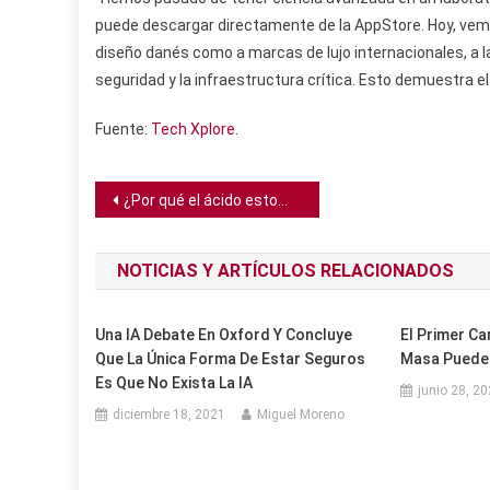
puede descargar directamente de la AppStore. Hoy, vem
diseño danés como a marcas de lujo internacionales, a 
seguridad y la infraestructura crítica. Esto demuestra el
Fuente:
Tech Xplore
.
Navegación
¿Por qué el ácido estomacal no quema nuestro estómago?
de
NOTICIAS Y ARTÍCULOS RELACIONADOS
entradas
Una IA Debate En Oxford Y Concluye
El Primer Ca
Que La Única Forma De Estar Seguros
Masa Puede 
Es Que No Exista La IA
junio 28, 2
diciembre 18, 2021
Miguel Moreno