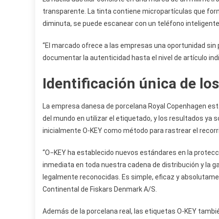
transparente. La tinta contiene micropartículas que for
diminuta, se puede escanear con un teléfono inteligent
“El marcado ofrece a las empresas una oportunidad sin 
documentar la autenticidad hasta el nivel de artículo ind
Identificación única de l
La empresa danesa de porcelana Royal Copenhagen está
del mundo en utilizar el etiquetado, y los resultados ya 
inicialmente O-KEY como método para rastrear el recorr
“O−KEY ha establecido nuevos estándares en la protecc
inmediata en toda nuestra cadena de distribución y la 
legalmente reconocidas. Es simple, eficaz y absolutamen
Continental de Fiskars Denmark A/S.
Además de la porcelana real, las etiquetas O-KEY tambié