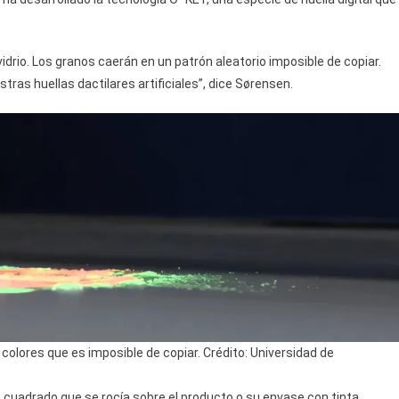
idrio. Los granos caerán en un patrón aleatorio imposible de copiar.
ras huellas dactilares artificiales”, dice Sørensen.
 colores que es imposible de copiar. Crédito: Universidad de
o cuadrado que se rocía sobre el producto o su envase con tinta