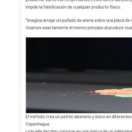
impide la falsificación de cualquier producto físico.
“Imagina arrojar un puñado de arena sobre una placa de v
Usamos exactamente el mismo principio al producir nuest
El método crea un patrón aleatorio y único en diferentes
Copenhague.
La huella dactilar consiste en una marca de un milímetr