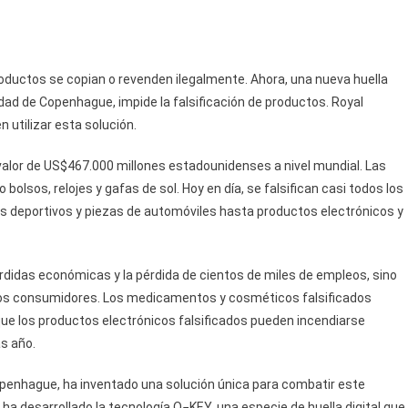
ductos se copian o revenden ilegalmente. Ahora, una nueva huella
idad de Copenhague, impide la falsificación de productos. Royal
utilizar esta solución.
valor de US$467.000 millones estadounidenses a nivel mundial. Las
bolsos, relojes y gafas de sol. Hoy en día, se falsifican casi todos los
s deportivos y piezas de automóviles hasta productos electrónicos y
didas económicas y la pérdida de cientos de miles de empleos, sino
los consumidores. Los medicamentos y cosméticos falsificados
que los productos electrónicos falsificados pueden incendiarse
s año.
penhague, ha inventado una solución única para combatir este
a desarrollado la tecnología O−KEY, una especie de huella digital que