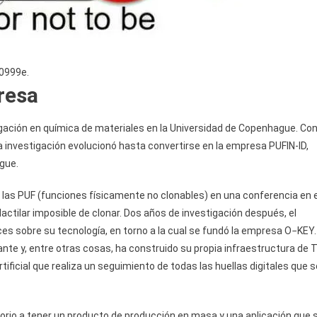
00999e.
resa
gación en química de materiales en la Universidad de Copenhague. Co
la investigación evolucionó hasta convertirse en la empresa PUFIN-ID,
gue.
las PUF (funciones físicamente no clonables) en una conferencia en e
 dactilar imposible de clonar. Dos años de investigación después, el
ces sobre su tecnología, en torno a la cual se fundó la empresa O−KEY.
e y, entre otras cosas, ha construido su propia infraestructura de T
ificial que realiza un seguimiento de todas las huellas digitales que s
rio a tener un producto de producción en masa y una aplicación que 