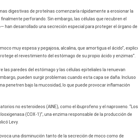
imas digestivas de proteínas comenzaría rápidamente a erosionar la
finalmente perforando. Sin embargo, las células que recubren el
— han desarrollado una secreción especial para proteger el órgano de
moco muy espesa y pegajosa, alcalina, que amortigua el ácido”, explic
e protege el revestimiento del estómago de su propio ácido y enzimas”.
 las paredes del estómago y las células epiteliales la renuevan
embargo, pueden surgir problemas cuando esta capa se daña. Incluso
ina penetren bajo la mucosidad, lo que puede provocar inflamación
atorios no esteroideos (AINE), como el ibuprofeno y el naproxeno. “Los
ciclooxigenasa (COX-1)”, una enzima responsable de la producción de
icó Levy.
provoca una disminución tanto de la secreción de moco como de