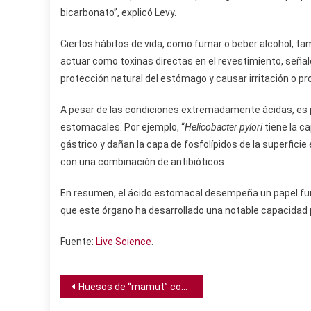
bicarbonato”, explicó Levy.
Ciertos hábitos de vida, como fumar o beber alcohol, ta
actuar como toxinas directas en el revestimiento, señal
protección natural del estómago y causar irritación o pro
A pesar de las condiciones extremadamente ácidas, es 
estomacales. Por ejemplo, “
Helicobacter pylori
tiene la c
gástrico y dañan la capa de fosfolípidos de la superficie 
con una combinación de antibióticos.
En resumen, el ácido estomacal desempeña un papel fund
que este órgano ha desarrollado una notable capacidad 
Fuente:
Live Science
.
Navegación
Huesos de “mamut” conservados en un museo por 70 años resultan ser de un animal completamente distinto