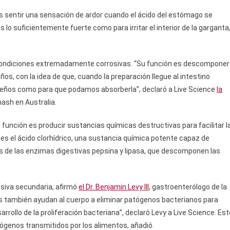
s sentir una sensación de ardor cuando el ácido del estómago se
 lo suficientemente fuerte como para irritar el interior de la garganta
condiciones extremadamente corrosivas. “Su función es descomponer
, con la idea de que, cuando la preparación llegue al intestino
eños como para que podamos absorberla”, declaró a Live Science
la
nash en Australia.
función es producir sustancias químicas destructivas para facilitar l
 es el ácido clorhídrico, una sustancia química potente capaz de
 de las enzimas digestivas pepsina y lipasa, que descomponen las
siva secundaria, afirmó
el Dr. Benjamin Levy III
, gastroenterólogo de la
os también ayudan al cuerpo a eliminar patógenos bacterianos para
ollo de la proliferación bacteriana”, declaró Levy a Live Science. Est
ógenos transmitidos por los alimentos, añadió.