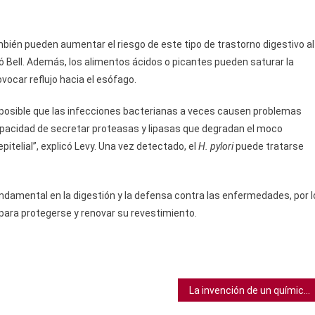
mbién pueden aumentar el riesgo de este tipo de trastorno digestivo al
ó Bell. Además, los alimentos ácidos o picantes pueden saturar la
vocar reflujo hacia el esófago.
posible que las infecciones bacterianas a veces causen problemas
apacidad de secretar proteasas y lipasas que degradan el moco
epitelial”, explicó Levy. Una vez detectado, el
H. pylori
puede tratarse
amental en la digestión y la defensa contra las enfermedades, por l
para protegerse y renovar su revestimiento.
La invención de un químico danés podría ayudar a acabar con los productos falsificados