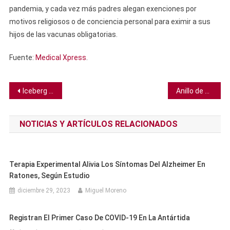
pandemia, y cada vez más padres alegan exenciones por
motivos religiosos o de conciencia personal para eximir a sus
hijos de las vacunas obligatorias.
Fuente:
Medical Xpress
.
Navegación
Iceberg A23a, alguna vez el más grande del mundo, queda convertido en una “papilla azul” a punto de desaparecer
Anillo de 800 años hallado en Noruega parece hecho ayer
de
NOTICIAS Y ARTÍCULOS RELACIONADOS
entradas
Terapia Experimental Alivia Los Síntomas Del Alzheimer En
Ratones, Según Estudio
diciembre 29, 2023
Miguel Moreno
Registran El Primer Caso De COVID-19 En La Antártida